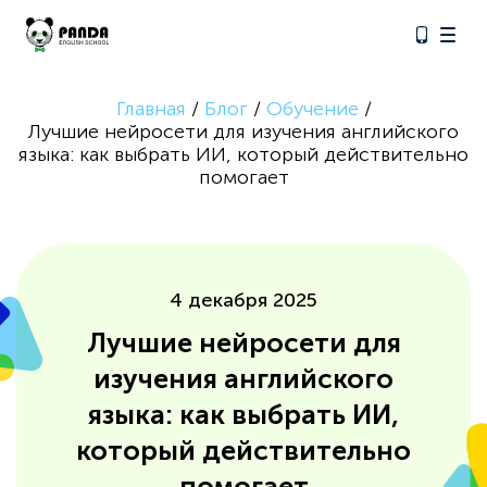
О курсах
Главная
/
Блог
/
Обучение
/
Лучшие нейросети для изучения английского
Наши услуги
языка: как выбрать ИИ, который действительно
помогает
Онлайн обучение
Летние программы
4 декабря 2025
+375 17 388 19 90
Лучшие нейросети для
изучения английского
языка: как выбрать ИИ,
который действительно
помогает